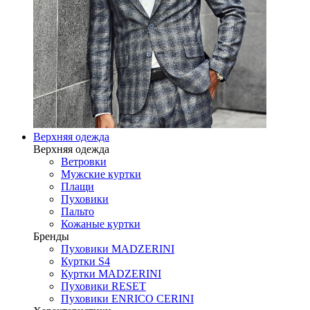
Верхняя одежда
Верхняя одежда
Ветровки
Мужские куртки
Плащи
Пуховики
Пальто
Кожаные куртки
Бренды
Пуховики MADZERINI
Куртки S4
Куртки MADZERINI
Пуховики RESET
Пуховики ENRICO CERINI