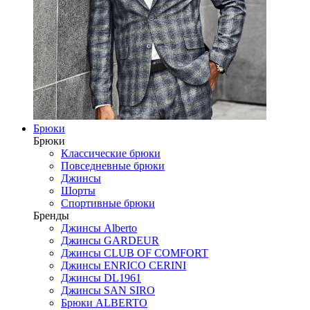
Брюки
Брюки
Классические брюки
Повседневные брюки
Джинсы
Шорты
Спортивные брюки
Бренды
Джинсы Alberto
Джинсы GARDEUR
Джинсы CLUB OF COMFORT
Джинсы ENRICO CERINI
Джинсы DL1961
Джинсы SAN SIRO
Брюки ALBERTO