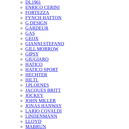
DL1961
ENRICO CERINI
FORTEZZA
FYNCH HATTON
G DESIGN
GARDEUR
GAS
GEOX
GIANNI STEFANO
GILL MORROW
GIPSY
GIUGIARO
HATICO
HATICO SPORT
HECHTER
HILTL
J.PLOENES
JAСQUES BRITT
JOCKEY
JOHN MILLER
JONAS HANWAY
LARIO COVALDI
LINDENMANN
LLOYD
MABRUN