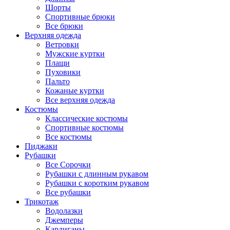
Шорты
Спортивные брюки
Все брюки
Верхняя одежда
Ветровки
Мужские куртки
Плащи
Пуховики
Пальто
Кожаные куртки
Все верхняя одежда
Костюмы
Классические костюмы
Спортивные костюмы
Все костюмы
Пиджаки
Рубашки
Все Сорочки
Рубашки с длинным рукавом
Рубашки с коротким рукавом
Все рубашки
Трикотаж
Водолазки
Джемперы
Кардиганы