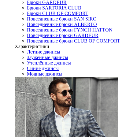
Брюки GARDEUR
Брюки SARTORIA CLUB
Брюки CLUB OF COMFORT
Повседневные брюки SAN SIRO
Повседневные брюки ALBERTO
Повседневные брюки FYNCH HATTON
Повседневные брюки GARDEUR
Повседневные брюки CLUB OF COMFORT
Характеристики
Летние джинсы
Зауженные джинсы
Утеплённые джинсы
Синие джинсы
Модные джинсы