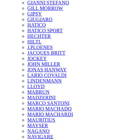
GIANNI STEFANO
GILL MORROW
GIPSY
GIUGIARO
HATICO
HATICO SPORT
HECHTER
HILTL
J.PLOENES
JAСQUES BRITT
JOCKEY
JOHN MILLER
JONAS HANWAY
LARIO COVALDI
LINDENMANN
LLOYD
MABRUN
MADZERINI
MARCO SANTONI
MARIO MACHADO
MARIO MACHARDI
MAURITIUS
MAYSER
NAGANO
NAVIGARE