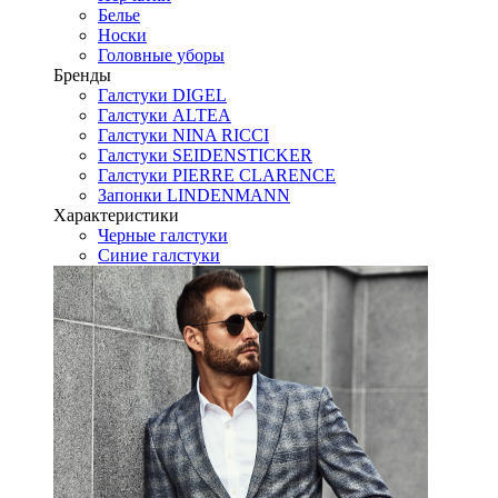
Белье
Носки
Головные уборы
Бренды
Галстуки DIGEL
Галстуки ALTEA
Галстуки NINA RICCI
Галстуки SEIDENSTICKER
Галстуки PIERRE CLARENCE
Запонки LINDENMANN
Характеристики
Черные галстуки
Синие галстуки