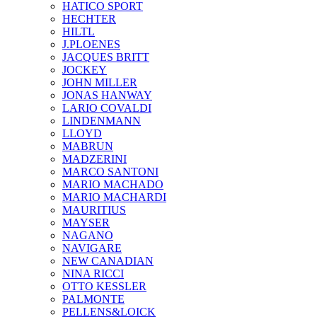
HATICO SPORT
HECHTER
HILTL
J.PLOENES
JAСQUES BRITT
JOCKEY
JOHN MILLER
JONAS HANWAY
LARIO COVALDI
LINDENMANN
LLOYD
MABRUN
MADZERINI
MARCO SANTONI
MARIO MACHADO
MARIO MACHARDI
MAURITIUS
MAYSER
NAGANO
NAVIGARE
NEW CANADIAN
NINA RICCI
OTTO KESSLER
PALMONTE
PELLENS&LOICK