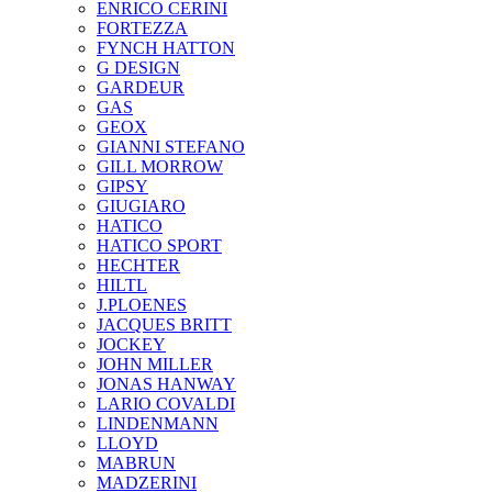
ENRICO CERINI
FORTEZZA
FYNCH HATTON
G DESIGN
GARDEUR
GAS
GEOX
GIANNI STEFANO
GILL MORROW
GIPSY
GIUGIARO
HATICO
HATICO SPORT
HECHTER
HILTL
J.PLOENES
JAСQUES BRITT
JOCKEY
JOHN MILLER
JONAS HANWAY
LARIO COVALDI
LINDENMANN
LLOYD
MABRUN
MADZERINI