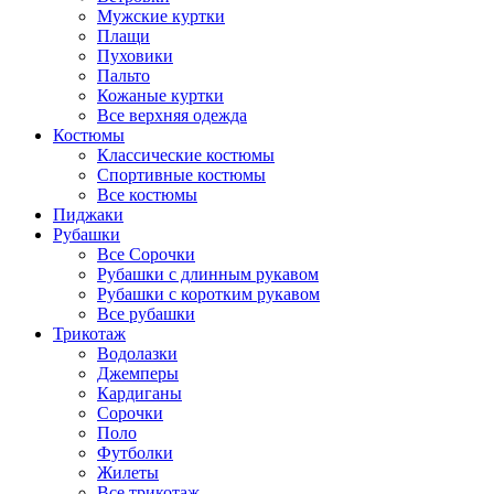
Мужские куртки
Плащи
Пуховики
Пальто
Кожаные куртки
Все верхняя одежда
Костюмы
Классические костюмы
Спортивные костюмы
Все костюмы
Пиджаки
Рубашки
Все Сорочки
Рубашки с длинным рукавом
Рубашки с коротким рукавом
Все рубашки
Трикотаж
Водолазки
Джемперы
Кардиганы
Сорочки
Поло
Футболки
Жилеты
Все трикотаж