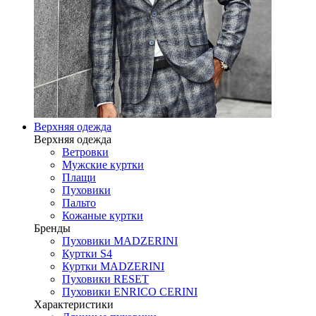
Верхняя одежда
Верхняя одежда
Ветровки
Мужские куртки
Плащи
Пуховики
Пальто
Кожаные куртки
Бренды
Пуховики MADZERINI
Куртки S4
Куртки MADZERINI
Пуховики RESET
Пуховики ENRICO CERINI
Характеристики