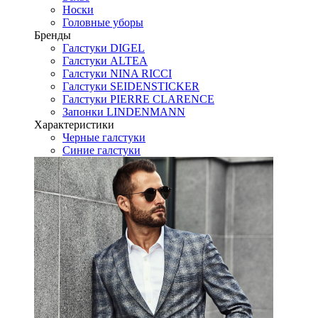
Носки
Головные уборы
Бренды
Галстуки DIGEL
Галстуки ALTEA
Галстуки NINA RICCI
Галстуки SEIDENSTICKER
Галстуки PIERRE CLARENCE
Запонки LINDENMANN
Характеристики
Черные галстуки
Синие галстуки