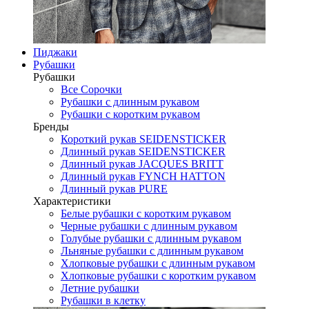
Пиджаки
Рубашки
Рубашки
Все Сорочки
Рубашки с длинным рукавом
Рубашки с коротким рукавом
Бренды
Короткий рукав SEIDENSTICKER
Длинный рукав SEIDENSTICKER
Длинный рукав JAСQUES BRITT
Длинный рукав FYNCH HATTON
Длинный рукав PURE
Характеристики
Белые рубашки с коротким рукавом
Черные рубашки с длинным рукавом
Голубые рубашки с длинным рукавом
Льняные рубашки с длинным рукавом
Хлопковые рубашки с длинным рукавом
Хлопковые рубашки с коротким рукавом
Летние рубашки
Рубашки в клетку