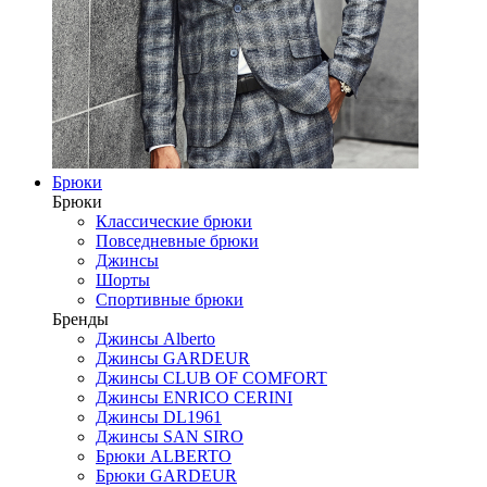
Брюки
Брюки
Классические брюки
Повседневные брюки
Джинсы
Шорты
Спортивные брюки
Бренды
Джинсы Alberto
Джинсы GARDEUR
Джинсы CLUB OF COMFORT
Джинсы ENRICO CERINI
Джинсы DL1961
Джинсы SAN SIRO
Брюки ALBERTO
Брюки GARDEUR