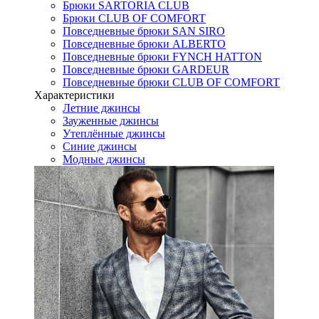
Брюки SARTORIA CLUB
Брюки CLUB OF COMFORT
Повседневные брюки SAN SIRO
Повседневные брюки ALBERTO
Повседневные брюки FYNCH HATTON
Повседневные брюки GARDEUR
Повседневные брюки CLUB OF COMFORT
Характеристики
Летние джинсы
Зауженные джинсы
Утеплённые джинсы
Синие джинсы
Модные джинсы