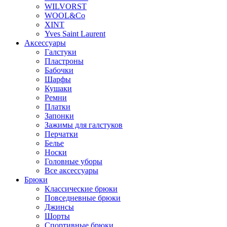
WILVORST
WOOL&Co
XINT
Yves Saint Laurent
Аксессуары
Галстуки
Пластроны
Бабочки
Шарфы
Кушаки
Ремни
Платки
Запонки
Зажимы для галстуков
Перчатки
Белье
Носки
Головные уборы
Все аксессуары
Брюки
Классические брюки
Повседневные брюки
Джинсы
Шорты
Спортивные брюки