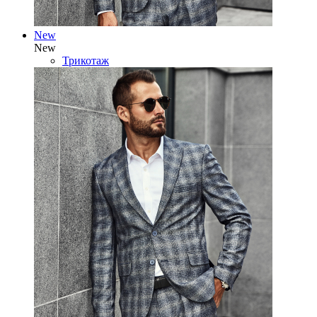
New
New
Трикотаж