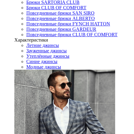
Брюки SARTORIA CLUB
Брюки CLUB OF COMFORT
Повседневные брюки SAN SIRO
Повседневные брюки ALBERTO
Повседневные брюки FYNCH HATTON
Повседневные брюки GARDEUR
Повседневные брюки CLUB OF COMFORT
Характеристики
Летние джинсы
Зауженные джинсы
Утеплённые джинсы
Синие джинсы
Модные джинсы