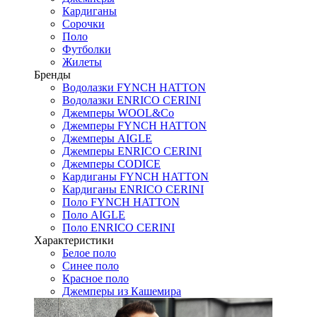
Кардиганы
Сорочки
Поло
Футболки
Жилеты
Бренды
Водолазки FYNCH HATTON
Водолазки ENRICO CERINI
Джемперы WOOL&Co
Джемперы FYNCH HATTON
Джемперы AIGLE
Джемперы ENRICO CERINI
Джемперы CODICE
Кардиганы FYNCH HATTON
Кардиганы ENRICO CERINI
Поло FYNCH HATTON
Поло AIGLE
Поло ENRICO CERINI
Характеристики
Белое поло
Синее поло
Красное поло
Джемперы из Кашемира