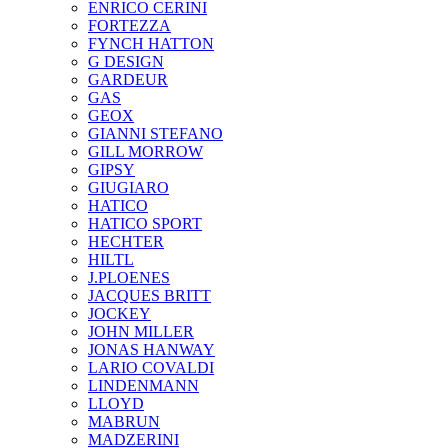
ENRICO CERINI
FORTEZZA
FYNCH HATTON
G DESIGN
GARDEUR
GAS
GEOX
GIANNI STEFANO
GILL MORROW
GIPSY
GIUGIARO
HATICO
HATICO SPORT
HECHTER
HILTL
J.PLOENES
JAСQUES BRITT
JOCKEY
JOHN MILLER
JONAS HANWAY
LARIO COVALDI
LINDENMANN
LLOYD
MABRUN
MADZERINI