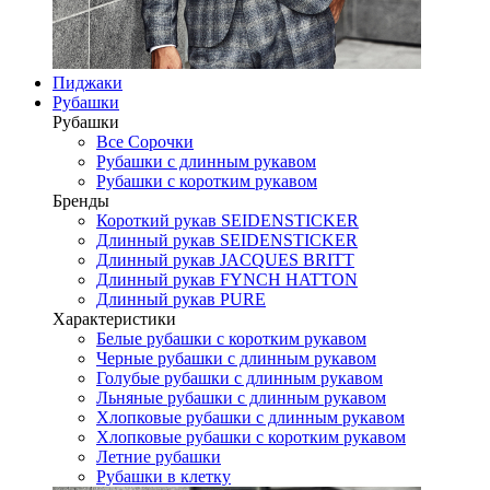
Пиджаки
Рубашки
Рубашки
Все Сорочки
Рубашки с длинным рукавом
Рубашки с коротким рукавом
Бренды
Короткий рукав SEIDENSTICKER
Длинный рукав SEIDENSTICKER
Длинный рукав JAСQUES BRITT
Длинный рукав FYNCH HATTON
Длинный рукав PURE
Характеристики
Белые рубашки с коротким рукавом
Черные рубашки с длинным рукавом
Голубые рубашки с длинным рукавом
Льняные рубашки с длинным рукавом
Хлопковые рубашки с длинным рукавом
Хлопковые рубашки с коротким рукавом
Летние рубашки
Рубашки в клетку