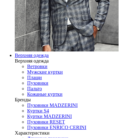
Верхняя одежда
Верхняя одежда
Ветровки
Мужские куртки
Плащи
Пуховики
Пальто
Кожаные куртки
Бренды
Пуховики MADZERINI
Куртки S4
Куртки MADZERINI
Пуховики RESET
Пуховики ENRICO CERINI
Характеристики