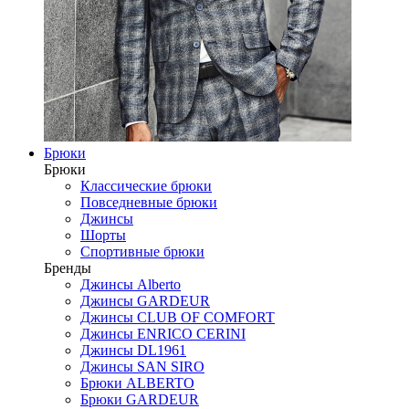
Брюки
Брюки
Классические брюки
Повседневные брюки
Джинсы
Шорты
Спортивные брюки
Бренды
Джинсы Alberto
Джинсы GARDEUR
Джинсы CLUB OF COMFORT
Джинсы ENRICO CERINI
Джинсы DL1961
Джинсы SAN SIRO
Брюки ALBERTO
Брюки GARDEUR