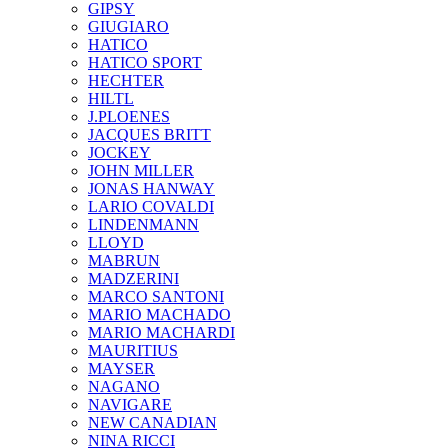
GIPSY
GIUGIARO
HATICO
HATICO SPORT
HECHTER
HILTL
J.PLOENES
JAСQUES BRITT
JOCKEY
JOHN MILLER
JONAS HANWAY
LARIO COVALDI
LINDENMANN
LLOYD
MABRUN
MADZERINI
MARCO SANTONI
MARIO MACHADO
MARIO MACHARDI
MAURITIUS
MAYSER
NAGANO
NAVIGARE
NEW CANADIAN
NINA RICCI