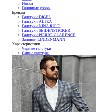
Носки
Головные уборы
Бренды
Галстуки DIGEL
Галстуки ALTEA
Галстуки NINA RICCI
Галстуки SEIDENSTICKER
Галстуки PIERRE CLARENCE
Запонки LINDENMANN
Характеристики
Черные галстуки
Синие галстуки