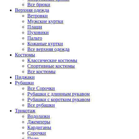
Все брюки
Верхняя одежда
Ветровки
Мужские куртки
Плащи
Пуховики
Пальто
Кожаные куртки
Все верхняя одежда
Костюмы
Классические костюмы
Спортивные костюмы
Все костюмы
Пиджаки
Рубашки
Все Сорочки
Рубашки с длинным рукавом
Рубашки с коротким рукавом
Все рубашки
Трикотаж
Водолазки
Джемперы
Кардиганы
Сорочки
Поло