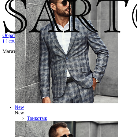
Обратная связь
{{ count }}
Магазин брендовой мужской одежды
New
New
Трикотаж