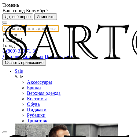
Тюмень
Ваш город Колумбус?
Да, всё верно
Изменить
Регион
{{index}}
Город
8 (800) 333 71 30
Доставка
Контакты
Полезно знать
Скачать приложение
Sale
Sale
Аксессуары
Брюки
Верхняя одежда
Костюмы
Обувь
Пиджаки
Рубашки
Трикотаж