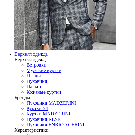
Верхняя одежда
Верхняя одежда
Ветровки
Мужские куртки
Плащи
Пуховики
Пальто
Кожаные куртки
Бренды
Пуховики MADZERINI
Куртки S4
Куртки MADZERINI
Пуховики RESET
Пуховики ENRICO CERINI
Характеристики