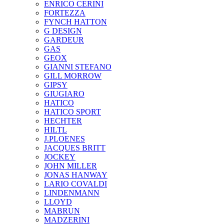
ENRICO CERINI
FORTEZZA
FYNCH HATTON
G DESIGN
GARDEUR
GAS
GEOX
GIANNI STEFANO
GILL MORROW
GIPSY
GIUGIARO
HATICO
HATICO SPORT
HECHTER
HILTL
J.PLOENES
JAСQUES BRITT
JOCKEY
JOHN MILLER
JONAS HANWAY
LARIO COVALDI
LINDENMANN
LLOYD
MABRUN
MADZERINI