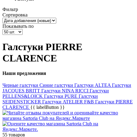
Фильтр
Сортировка
Показывать по
Галстуки PIERRE
CLARENCE
Наши предложения
Черные галстуки
Синие галстуки
Галстуки ALTEA
Галстуки
JAСQUES BRITT
Галстуки NINA RICCI
Галстуки
PELLENS&LOICK
Галстуки PURE
Галстуки
SEIDENSTICKER
Галстуки ATELIER F&B
Галстуки PIERRE
CLARENCE
{{ labelButton }}
55 товаров