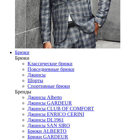
Брюки
Брюки
Классические брюки
Повседневные брюки
Джинсы
Шорты
Спортивные брюки
Бренды
Джинсы Alberto
Джинсы GARDEUR
Джинсы CLUB OF COMFORT
Джинсы ENRICO CERINI
Джинсы DL1961
Джинсы SAN SIRO
Брюки ALBERTO
Брюки GARDEUR