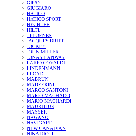
GIPSY
GIUGIARO
HATICO
HATICO SPORT
HECHTER
HILTL
J.PLOENES
JAСQUES BRITT
JOCKEY
JOHN MILLER
JONAS HANWAY
LARIO COVALDI
LINDENMANN
LLOYD
MABRUN
MADZERINI
MARCO SANTONI
MARIO MACHADO
MARIO MACHARDI
MAURITIUS
MAYSER
NAGANO
NAVIGARE
NEW CANADIAN
NINA RICCI