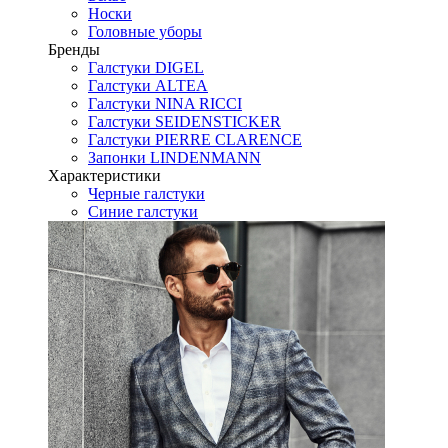
Носки
Головные уборы
Бренды
Галстуки DIGEL
Галстуки ALTEA
Галстуки NINA RICCI
Галстуки SEIDENSTICKER
Галстуки PIERRE CLARENCE
Запонки LINDENMANN
Характеристики
Черные галстуки
Синие галстуки