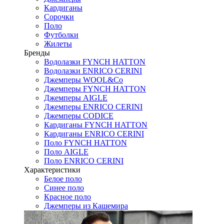
Кардиганы
Сорочки
Поло
Футболки
Жилеты
Бренды
Водолазки FYNCH HATTON
Водолазки ENRICO CERINI
Джемперы WOOL&Co
Джемперы FYNCH HATTON
Джемперы AIGLE
Джемперы ENRICO CERINI
Джемперы CODICE
Кардиганы FYNCH HATTON
Кардиганы ENRICO CERINI
Поло FYNCH HATTON
Поло AIGLE
Поло ENRICO CERINI
Характеристики
Белое поло
Синее поло
Красное поло
Джемперы из Кашемира