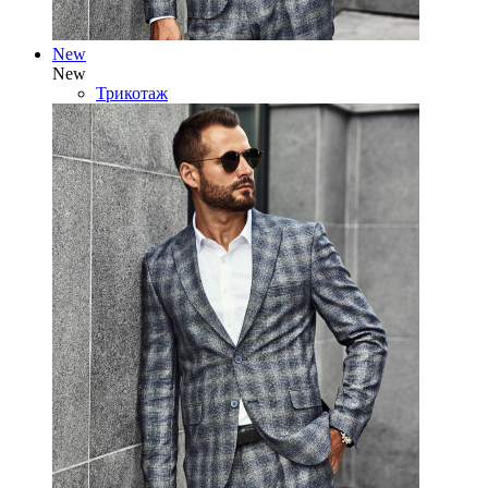
New
New
Трикотаж