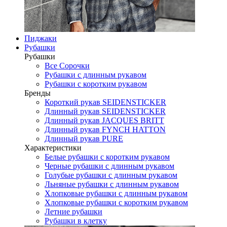
Пиджаки
Рубашки
Рубашки
Все Сорочки
Рубашки с длинным рукавом
Рубашки с коротким рукавом
Бренды
Короткий рукав SEIDENSTICKER
Длинный рукав SEIDENSTICKER
Длинный рукав JAСQUES BRITT
Длинный рукав FYNCH HATTON
Длинный рукав PURE
Характеристики
Белые рубашки с коротким рукавом
Черные рубашки с длинным рукавом
Голубые рубашки с длинным рукавом
Льняные рубашки с длинным рукавом
Хлопковые рубашки с длинным рукавом
Хлопковые рубашки с коротким рукавом
Летние рубашки
Рубашки в клетку