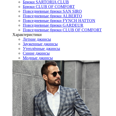
Брюки SARTORIA CLUB
Брюки CLUB OF COMFORT
Повседневные брюки SAN SIRO
Повседневные брюки ALBERTO
Повседневные брюки FYNCH HATTON
Повседневные брюки GARDEUR
Повседневные брюки CLUB OF COMFORT
Характеристики
Летние джинсы
Зауженные джинсы
Утеплённые джинсы
Синие джинсы
Модные джинсы