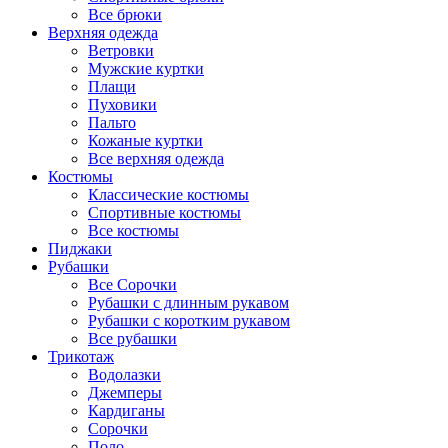
Все брюки
Верхняя одежда
Ветровки
Мужские куртки
Плащи
Пуховики
Пальто
Кожаные куртки
Все верхняя одежда
Костюмы
Классические костюмы
Спортивные костюмы
Все костюмы
Пиджаки
Рубашки
Все Сорочки
Рубашки с длинным рукавом
Рубашки с коротким рукавом
Все рубашки
Трикотаж
Водолазки
Джемперы
Кардиганы
Сорочки
Поло