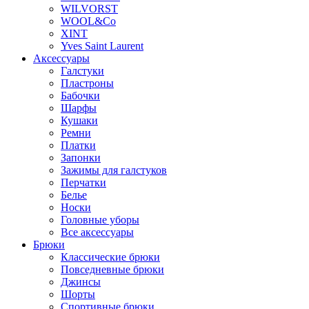
WILVORST
WOOL&Co
XINT
Yves Saint Laurent
Аксессуары
Галстуки
Пластроны
Бабочки
Шарфы
Кушаки
Ремни
Платки
Запонки
Зажимы для галстуков
Перчатки
Белье
Носки
Головные уборы
Все аксессуары
Брюки
Классические брюки
Повседневные брюки
Джинсы
Шорты
Спортивные брюки