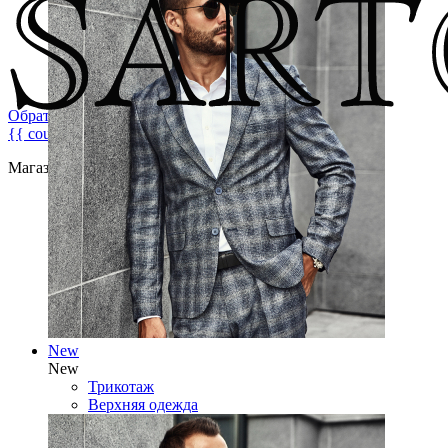
Обратная связь
{{ count }}
Магазин брендовой мужской одежды
New
New
Трикотаж
Верхняя одежда