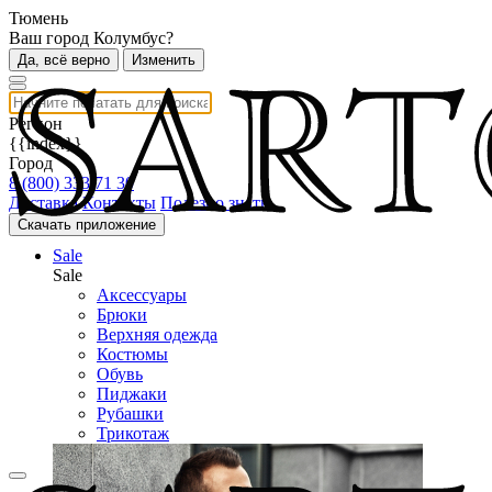
Тюмень
Ваш город Колумбус?
Да, всё верно
Изменить
Регион
{{index}}
Город
8 (800) 333 71 30
Доставка
Контакты
Полезно знать
Скачать приложение
Sale
Sale
Аксессуары
Брюки
Верхняя одежда
Костюмы
Обувь
Пиджаки
Рубашки
Трикотаж