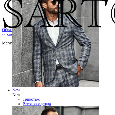
Обратная связь
{{ count }}
Магазин брендовой мужской одежды
New
New
Трикотаж
Верхняя одежда