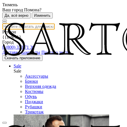
Тюмень
Ваш город Помона?
Да, всё верно
Изменить
Регион
{{index}}
Город
8 (800) 333 71 30
Доставка
Контакты
Полезно знать
Скачать приложение
Sale
Sale
Аксессуары
Брюки
Верхняя одежда
Костюмы
Обувь
Пиджаки
Рубашки
Трикотаж