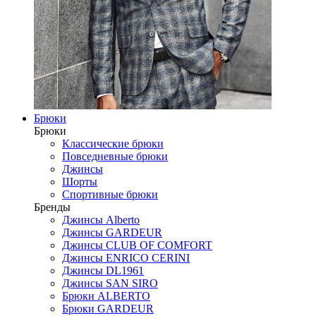
Брюки
Брюки
Классические брюки
Повседневные брюки
Джинсы
Шорты
Спортивные брюки
Бренды
Джинсы Alberto
Джинсы GARDEUR
Джинсы CLUB OF COMFORT
Джинсы ENRICO CERINI
Джинсы DL1961
Джинсы SAN SIRO
Брюки ALBERTO
Брюки GARDEUR