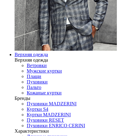
Верхняя одежда
Верхняя одежда
Ветровки
Мужские куртки
Плащи
Пуховики
Пальто
Кожаные куртки
Бренды
Пуховики MADZERINI
Куртки S4
Куртки MADZERINI
Пуховики RESET
Пуховики ENRICO CERINI
Характеристики