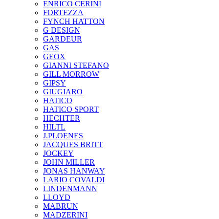
ENRICO CERINI
FORTEZZA
FYNCH HATTON
G DESIGN
GARDEUR
GAS
GEOX
GIANNI STEFANO
GILL MORROW
GIPSY
GIUGIARO
HATICO
HATICO SPORT
HECHTER
HILTL
J.PLOENES
JAСQUES BRITT
JOCKEY
JOHN MILLER
JONAS HANWAY
LARIO COVALDI
LINDENMANN
LLOYD
MABRUN
MADZERINI