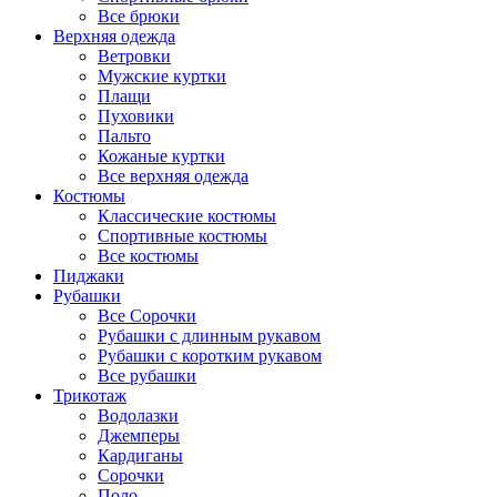
Все брюки
Верхняя одежда
Ветровки
Мужские куртки
Плащи
Пуховики
Пальто
Кожаные куртки
Все верхняя одежда
Костюмы
Классические костюмы
Спортивные костюмы
Все костюмы
Пиджаки
Рубашки
Все Сорочки
Рубашки с длинным рукавом
Рубашки с коротким рукавом
Все рубашки
Трикотаж
Водолазки
Джемперы
Кардиганы
Сорочки
Поло