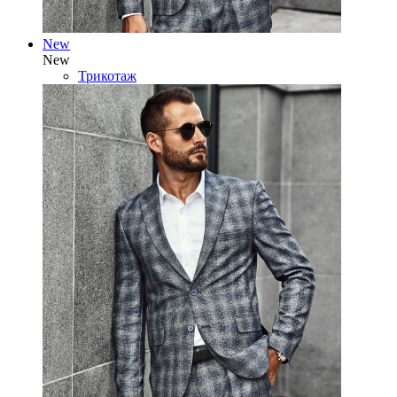
New
New
Трикотаж