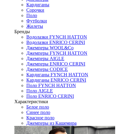
Кардиганы
Сорочки
Поло
Футболки
Жилеты
Бренды
Водолазки FYNCH HATTON
Водолазки ENRICO CERINI
Джемперы WOOL&Co
Джемперы FYNCH HATTON
Джемперы AIGLE
Джемперы ENRICO CERINI
Джемперы CODICE
Кардиганы FYNCH HATTON
Кардиганы ENRICO CERINI
Поло FYNCH HATTON
Поло AIGLE
Поло ENRICO CERINI
Характеристики
Белое поло
Синее поло
Красное поло
Джемперы из Кашемира