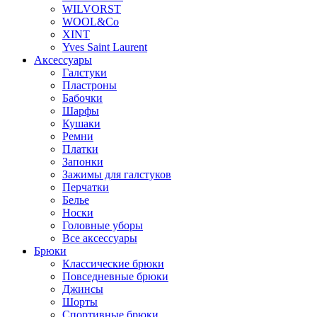
WILVORST
WOOL&Co
XINT
Yves Saint Laurent
Аксессуары
Галстуки
Пластроны
Бабочки
Шарфы
Кушаки
Ремни
Платки
Запонки
Зажимы для галстуков
Перчатки
Белье
Носки
Головные уборы
Все аксессуары
Брюки
Классические брюки
Повседневные брюки
Джинсы
Шорты
Спортивные брюки