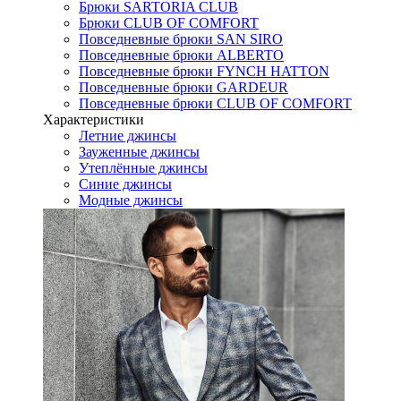
Брюки SARTORIA CLUB
Брюки CLUB OF COMFORT
Повседневные брюки SAN SIRO
Повседневные брюки ALBERTO
Повседневные брюки FYNCH HATTON
Повседневные брюки GARDEUR
Повседневные брюки CLUB OF COMFORT
Характеристики
Летние джинсы
Зауженные джинсы
Утеплённые джинсы
Синие джинсы
Модные джинсы