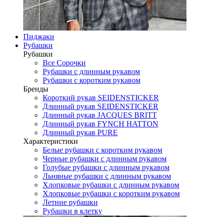
Пиджаки
Рубашки
Рубашки
Все Сорочки
Рубашки с длинным рукавом
Рубашки с коротким рукавом
Бренды
Короткий рукав SEIDENSTICKER
Длинный рукав SEIDENSTICKER
Длинный рукав JAСQUES BRITT
Длинный рукав FYNCH HATTON
Длинный рукав PURE
Характеристики
Белые рубашки с коротким рукавом
Черные рубашки с длинным рукавом
Голубые рубашки с длинным рукавом
Льняные рубашки с длинным рукавом
Хлопковые рубашки с длинным рукавом
Хлопковые рубашки с коротким рукавом
Летние рубашки
Рубашки в клетку