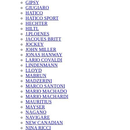
GIPSY
GIUGIARO
HATICO
HATICO SPORT
HECHTER
HILTL
J.PLOENES
JAСQUES BRITT
JOCKEY
JOHN MILLER
JONAS HANWAY
LARIO COVALDI
LINDENMANN
LLOYD
MABRUN
MADZERINI
MARCO SANTONI
MARIO MACHADO
MARIO MACHARDI
MAURITIUS
MAYSER
NAGANO
NAVIGARE
NEW CANADIAN
NINA RICCI