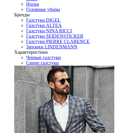
Носки
Головные уборы
Бренды
Галстуки DIGEL
Галстуки ALTEA
Галстуки NINA RICCI
Галстуки SEIDENSTICKER
Галстуки PIERRE CLARENCE
Запонки LINDENMANN
Характеристики
Черные галстуки
Синие галстуки