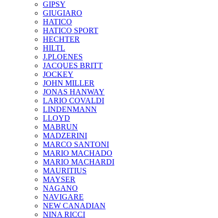
GIPSY
GIUGIARO
HATICO
HATICO SPORT
HECHTER
HILTL
J.PLOENES
JAСQUES BRITT
JOCKEY
JOHN MILLER
JONAS HANWAY
LARIO COVALDI
LINDENMANN
LLOYD
MABRUN
MADZERINI
MARCO SANTONI
MARIO MACHADO
MARIO MACHARDI
MAURITIUS
MAYSER
NAGANO
NAVIGARE
NEW CANADIAN
NINA RICCI