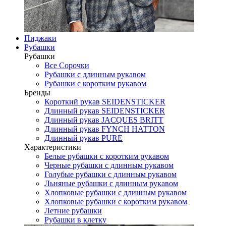
Пиджаки
Рубашки
Рубашки
Все Сорочки
Рубашки с длинным рукавом
Рубашки с коротким рукавом
Бренды
Короткий рукав SEIDENSTICKER
Длинный рукав SEIDENSTICKER
Длинный рукав JAСQUES BRITT
Длинный рукав FYNCH HATTON
Длинный рукав PURE
Характеристики
Белые рубашки с коротким рукавом
Черные рубашки с длинным рукавом
Голубые рубашки с длинным рукавом
Льняные рубашки с длинным рукавом
Хлопковые рубашки с длинным рукавом
Хлопковые рубашки с коротким рукавом
Летние рубашки
Рубашки в клетку