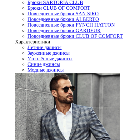
Брюки SARTORIA CLUB
Брюки CLUB OF COMFORT
Повседневные брюки SAN SIRO
Повседневные брюки ALBERTO
Повседневные брюки FYNCH HATTON
Повседневные брюки GARDEUR
Повседневные брюки CLUB OF COMFORT
Характеристики
Летние джинсы
Зауженные джинсы
Утеплённые джинсы
Синие джинсы
Модные джинсы