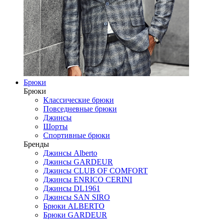
Брюки
Брюки
Классические брюки
Повседневные брюки
Джинсы
Шорты
Спортивные брюки
Бренды
Джинсы Alberto
Джинсы GARDEUR
Джинсы CLUB OF COMFORT
Джинсы ENRICO CERINI
Джинсы DL1961
Джинсы SAN SIRO
Брюки ALBERTO
Брюки GARDEUR