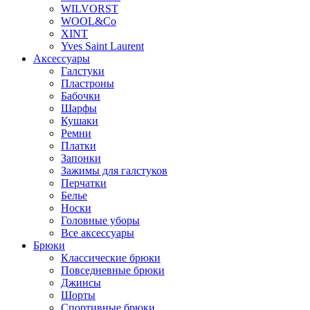
WILVORST
WOOL&Co
XINT
Yves Saint Laurent
Аксессуары
Галстуки
Пластроны
Бабочки
Шарфы
Кушаки
Ремни
Платки
Запонки
Зажимы для галстуков
Перчатки
Белье
Носки
Головные уборы
Все аксессуары
Брюки
Классические брюки
Повседневные брюки
Джинсы
Шорты
Спортивные брюки