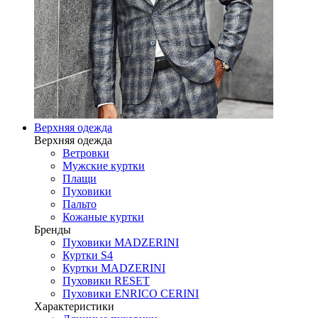
Верхняя одежда
Верхняя одежда
Ветровки
Мужские куртки
Плащи
Пуховики
Пальто
Кожаные куртки
Бренды
Пуховики MADZERINI
Куртки S4
Куртки MADZERINI
Пуховики RESET
Пуховики ENRICO CERINI
Характеристики