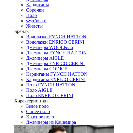
Кардиганы
Сорочки
Поло
Футболки
Жилеты
Бренды
Водолазки FYNCH HATTON
Водолазки ENRICO CERINI
Джемперы WOOL&Co
Джемперы FYNCH HATTON
Джемперы AIGLE
Джемперы ENRICO CERINI
Джемперы CODICE
Кардиганы FYNCH HATTON
Кардиганы ENRICO CERINI
Поло FYNCH HATTON
Поло AIGLE
Поло ENRICO CERINI
Характеристики
Белое поло
Синее поло
Красное поло
Джемперы из Кашемира