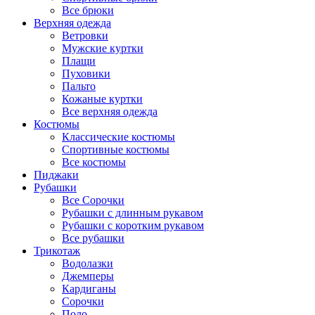
Все брюки
Верхняя одежда
Ветровки
Мужские куртки
Плащи
Пуховики
Пальто
Кожаные куртки
Все верхняя одежда
Костюмы
Классические костюмы
Спортивные костюмы
Все костюмы
Пиджаки
Рубашки
Все Сорочки
Рубашки с длинным рукавом
Рубашки с коротким рукавом
Все рубашки
Трикотаж
Водолазки
Джемперы
Кардиганы
Сорочки
Поло