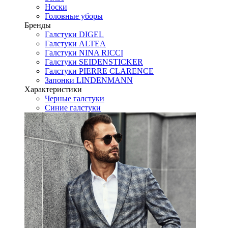
Носки
Головные уборы
Бренды
Галстуки DIGEL
Галстуки ALTEA
Галстуки NINA RICCI
Галстуки SEIDENSTICKER
Галстуки PIERRE CLARENCE
Запонки LINDENMANN
Характеристики
Черные галстуки
Синие галстуки