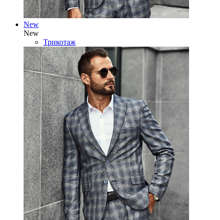
New
New
Трикотаж