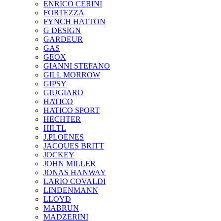
ENRICO CERINI
FORTEZZA
FYNCH HATTON
G DESIGN
GARDEUR
GAS
GEOX
GIANNI STEFANO
GILL MORROW
GIPSY
GIUGIARO
HATICO
HATICO SPORT
HECHTER
HILTL
J.PLOENES
JAСQUES BRITT
JOCKEY
JOHN MILLER
JONAS HANWAY
LARIO COVALDI
LINDENMANN
LLOYD
MABRUN
MADZERINI